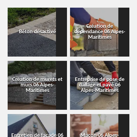
Création de
Béton désactivé
dépendance 06 Alpes-
Maritimes
Création de murets et
Entreprise de pose de
murs 06 Alpes-
dallage et pavé 06
Maritimes
Alpes-Maritimes
Entretien de façade 06
Maçon 06 Alpes-