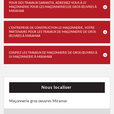
POUR DES TRAVAUX GARANTIS, ADRESSEZ-VOUS À LV
MAÇONNERIE POUR LES MAÇONNERIES DE GROS ŒUVRES À
MIRAMAR
L’ENTREPRISE DE CONSTRUCTION LV MAÇONNERIE, VOTRE
PARTENAIRE POUR LES TRAVAUX DE MAÇONNERIE DE GROS
ŒUVRES À MIRAMAR
CONFIEZ LES TRAVAUX DE MAÇONNERIE DE GROS ŒUVRES À
LV MAÇONNERIE À MIRAMAR
Nous localiser
Maçonnerie gros oeuvres Miramar