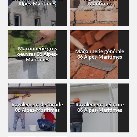
Alpes-Maritimes
Maritimes
Maçonnerie gros
Maçonnerie générale
oeuvres 06 Alpes-
06 Alpes-Maritimes
Maritimes
Ravalement de façade
Ravalement peinture
06 Alpes-Maritimes
06 Alpes-Maritimes