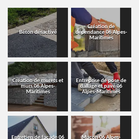
Création de
Béton désactivé
dépendance 06 Alpes-
Maritimes
Création de murets et
Entreprise de pose de
murs 06 Alpes-
dallage et pavé 06
Maritimes
Alpes-Maritimes
Entretien de façade 06
Maçon 06 Alpes-