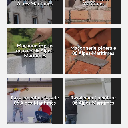
Alpes-Maritimes
Maritimes
Maçonnerie gros
Maçonnerie générale
oeuvres 06 Alpes-
06 Alpes-Maritimes
Maritimes
Ravalement de façade
Ravalement peinture
06 Alpes-Maritimes
06 Alpes-Maritimes