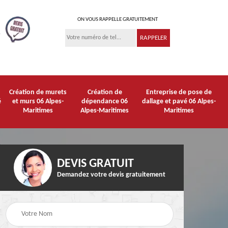
ON VOUS RAPPELLE GRATUITEMENT
Création de murets
Création de
Entreprise de pose de
é
et murs 06 Alpes-
dépendance 06
dallage et pavé 06 Alpes-
Maritimes
Alpes-Maritimes
Maritimes
DEVIS GRATUIT
Demandez votre devis gratuitement
Maçonnerie gros
de 06
Maçon 06 Alpes-
oeuvres 06 Alpes-
s
Maritimes
Maritimes