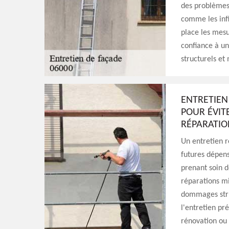
des problèmes 
comme les infi
place les mesu
confiance à u
structurels et 
ENTRETIEN 
POUR ÉVITE
RÉPARATIO
Un entretien r
futures dépens
prenant soin d
réparations mi
dommages struc
l'entretien pr
rénovation ou 