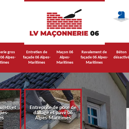
rie gros
Entretien de
Maçon 06
Ravalement de
Béton
06 Alpes-
façade 06 Alpes-
Alpes-
façade 06 Alpes-
désactiv
times
Maritimes
Maritimes
Maritimes
urets et
Entreprise de pose de
Entretien de faça
pes-
dallage et pavé 06
Alpes-Maritime
es
Alpes-Maritimes